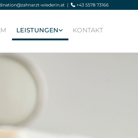
dination@zahnarzt-wiederin.at
|
+43 5578 73166

AM
LEISTUNGEN
KONTAKT