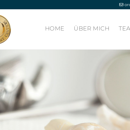
or

HOME
ÜBER MICH
TE