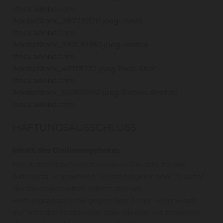
stock.adobe.com
AdobeStock_287731320.jpeg-crevis -
stock.adobe.com
AdobeStock_397039380.jpeg-ronstik -
stock.adobe.com
AdobeStock_411128722.jpeg-Pixel-Shot -
stock.adobe.com
AdobeStock_520592952.jpeg-Rabizo Anatolii -
stock.adobe.com
HAFTUNGSAUSSCHLUSS
Inhalt des Onlineangebotes
Der Autor übernimmt keinerlei Gewähr für die
Aktualität, Korrektheit, Vollständigkeit oder Qualität
der bereitgestellten Informationen.
Haftungsansprüche gegen den Autor, welche sich
auf Schäden materieller oder ideeller Art beziehen,