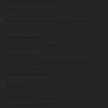
Unternehmensgegenstand
Zahnarzt
Kammer/Berufsverband-Zugehörigkeit(en)
Zahnärztekammer Vorarlberg
Aufsichtsbehörde
Zahnärztekammer Vorarlberg
Gewerbeordnung
Anwendbare gewerbe- oder berufsrechtliche
Vorschriften: Gewerbeordnung 1994, abrufbar unter
http://www.ris.bka.gv.at
Bildrechte
Einige der verwendeten Fotos stammen aus der
Bilddatenbank Adobe Stock:
© liliyabatyrova #706390311