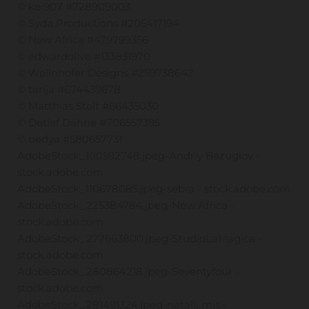
© kei907 #728909003
© Syda Productions #205417194
© New Africa #479799356
© edwardolive #133831970
© Wellnhofer Designs #259738642
© tanja #674439678
© Matthias Stolt #66435030
© Detlef Dähne #706557395
© bedya #580657731
AdobeStock_100592748.jpeg-Andriy Bezuglov -
stock.adobe.com
AdobeStock_110678085.jpeg-sebra - stock.adobe.com
AdobeStock_225384784.jpeg-New Africa -
stock.adobe.com
AdobeStock_277663800.jpeg-StudioLaMagica -
stock.adobe.com
AdobeStock_280864218.jpeg-Seventyfour -
stock.adobe.com
AdobeStock_281491324.jpeg-natali_mis -