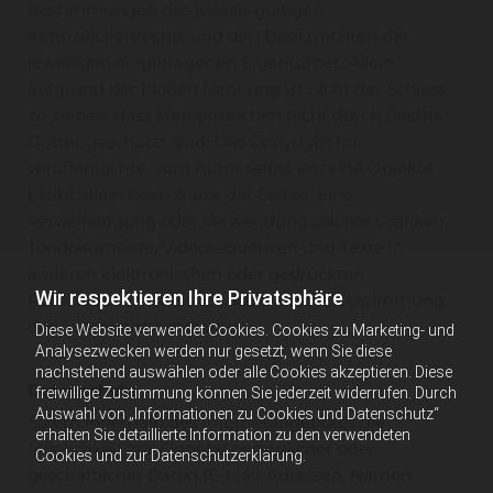
Bestimmungen des jeweils gültigen
Kennzeichenrechts und den Besitzrechten der
jeweiligen eingetragenen Eigentümer. Allein
aufgrund der bloßen Nennung ist nicht der Schluss
zu ziehen, dass Markenzeichen nicht durch Rechte
Dritter geschützt sind! Das Copyright für
veröffentlichte, vom Autor selbst erstellte Objekte
bleibt allein beim Autor der Seiten. Eine
Vervielfältigung oder Verwendung solcher Grafiken,
Tondokumente, Videosequenzen und Texte in
anderen elektronischen oder gedruckten
Wir respektieren Ihre Privatsphäre
Publikationen ist ohne ausdrückliche Zustimmung
des Autors nicht gestattet.
Diese Website verwendet Cookies. Cookies zu Marketing- und
Analysezwecken werden nur gesetzt, wenn Sie diese
nachstehend auswählen oder alle Cookies akzeptieren. Diese
Datenschutz
freiwillige Zustimmung können Sie jederzeit widerrufen. Durch
Auswahl von „Informationen zu Cookies und Datenschutz“
Sofern innerhalb des Internetangebotes die
erhalten Sie detaillierte Information zu den verwendeten
Möglichkeit zur Eingabe persönlicher oder
Cookies und zur Datenschutzerklärung.
geschäftlicher Daten (E-Mail-Adressen, Namen,